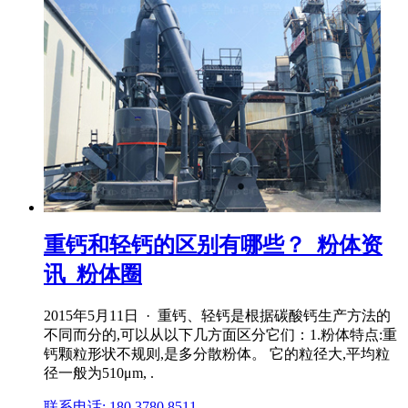
重钙和轻钙的区别有哪些？_粉体资
讯_粉体圈
2015年5月11日 · 重钙、轻钙是根据碳酸钙生产方法的
不同而分的,可以从以下几方面区分它们：1.粉体特点:重
钙颗粒形状不规则,是多分散粉体。 它的粒径大,平均粒
径一般为510μm, .
联系电话: 180 3780 8511