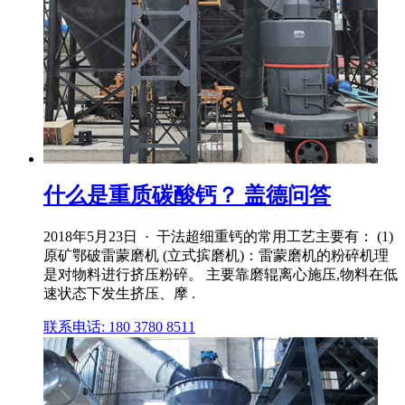
什么是重质碳酸钙？ 盖德问答
2018年5月23日 · 干法超细重钙的常用工艺主要有： (1)
原矿鄂破雷蒙磨机 (立式摈磨机)：雷蒙磨机的粉碎机理
是对物料进行挤压粉碎。 主要靠磨辊离心施压,物料在低
速状态下发生挤压、摩 .
联系电话: 180 3780 8511