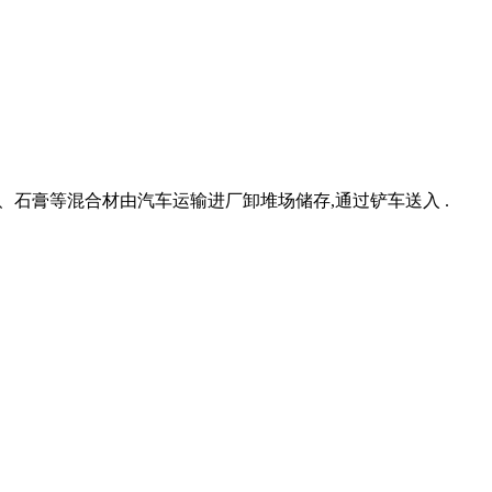
熟料、石膏等混合材由汽车运输进厂卸堆场储存,通过铲车送入 .