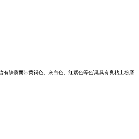
指含有铁质而带黄褐色、灰白色、红紫色等色调,具有良粘土粉磨