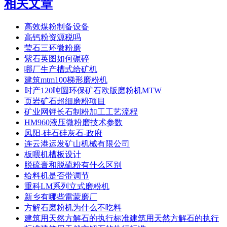
相关文章
高效煤粉制备设备
高钙粉资源税吗
莹石三环微粉磨
紫石英图如何碾碎
哪厂生产槽式给矿机
建筑mtm100梯形磨粉机
时产120吨圆环保矿石欧版磨粉机MTW
页岩矿石超细磨粉项目
矿业网钾长石制粉加工工艺流程
HM960液压微粉磨技术参数
凤阳-硅石硅灰石-政府
连云港运发矿山机械有限公司
板喂机槽板设计
脱硫膏和脱硫粉有什么区别
给料机是否带调节
重科LM系列立式磨粉机
新乡有哪些雷蒙磨厂
方解石磨粉机为什么不吃料
建筑用天然方解石的执行标准建筑用天然方解石的执行