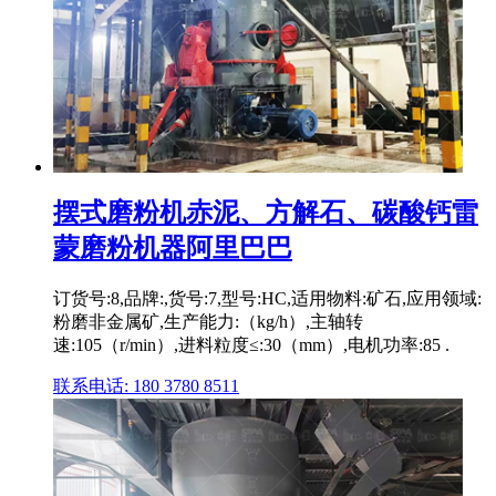
摆式磨粉机赤泥、方解石、碳酸钙雷
蒙磨粉机器阿里巴巴
订货号:8,品牌:,货号:7,型号:HC,适用物料:矿石,应用领域:
粉磨非金属矿,生产能力:（kg/h）,主轴转
速:105（r/min）,进料粒度≤:30（mm）,电机功率:85 .
联系电话: 180 3780 8511