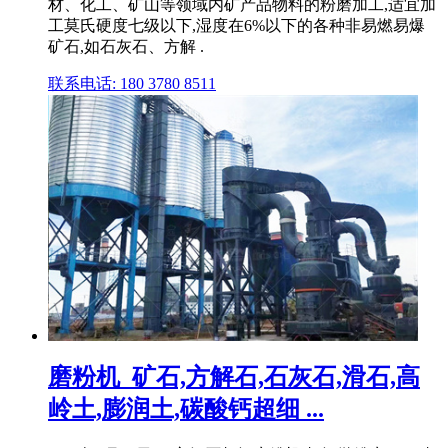
材、化工、矿山等领域内矿产品物料的粉磨加工,适宜加
工莫氏硬度七级以下,湿度在6%以下的各种非易燃易爆
矿石,如石灰石、方解 .
联系电话: 180 3780 8511
磨粉机_矿石,方解石,石灰石,滑石,高
岭土,膨润土,碳酸钙超细 ...