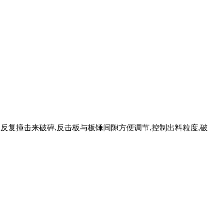
间的反复撞击来破碎,反击板与板锤间隙方便调节,控制出料粒度,破