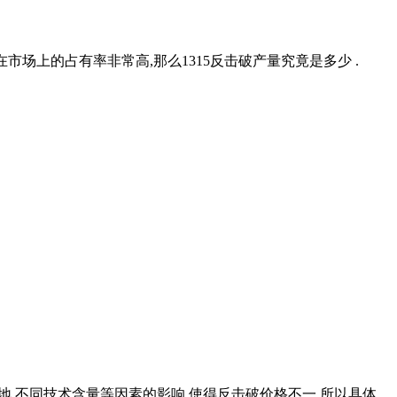
在市场上的占有率非常高,那么1315反击破产量究竟是多少 .
同产地,不同技术含量等因素的影响,使得反击破价格不一,所以具体