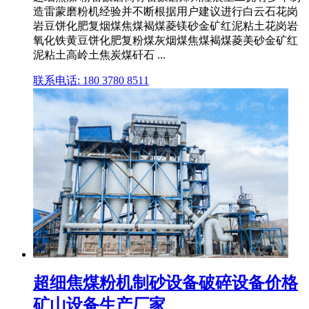
造雷蒙磨粉机经验并不断根据用户建议进行白云石花岗
岩豆饼化肥复烟煤焦煤褐煤菱镁砂金矿红泥粘土花岗岩
氧化铁黄豆饼化肥复粉煤灰烟煤焦煤褐煤菱美砂金矿红
泥粘土高岭土焦炭煤矸石 ...
联系电话: 180 3780 8511
超细焦煤粉机制砂设备破碎设备价格
矿山设备生产厂家