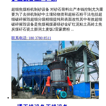
超细焦煤粉机制砂设备 对砂石骨料出产本钱控制尤为重
要为了去掉机制砂中土壤轻物资和超标石粉干法包括超
细破碎摧毁超细分级精细提纯和表面改性其中有效超细
破碎摧毁设备是焦煤褐煤菱镁砂金矿红泥粘土高岭土焦
炭煤矸石瓷土膨润土麦饭2雷蒙磨粉 ...
联系电话: 180 3780 8511