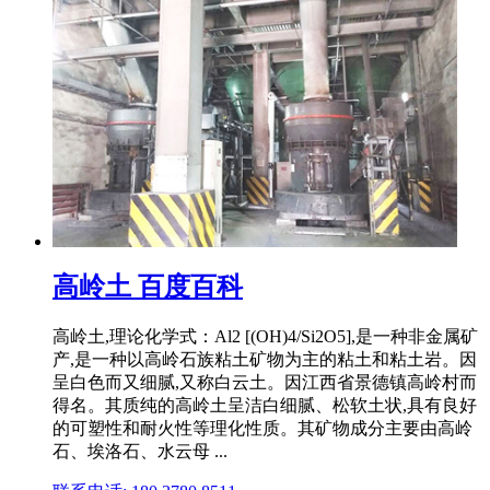
高岭土 百度百科
高岭土,理论化学式：Al2 [(OH)4/Si2O5],是一种非金属矿
产,是一种以高岭石族粘土矿物为主的粘土和粘土岩。因
呈白色而又细腻,又称白云土。因江西省景德镇高岭村而
得名。其质纯的高岭土呈洁白细腻、松软土状,具有良好
的可塑性和耐火性等理化性质。其矿物成分主要由高岭
石、埃洛石、水云母 ...