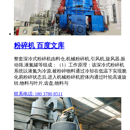
粉碎机 百度文库
整套深冷式粉碎机由料仓,机械粉碎机,引风机,旋风器,振
动筛,液氮罐等组成：（1）工作原理：该深冷式粉碎机
系统以液氮为冷源,被粉碎物料通过冷却在低温下实现脆
化易粉碎状态后,进入机械粉碎机腔体内通过叶轮高速旋
转,物料与叶片,齿盘,物料与
联系电话: 180 3780 8511