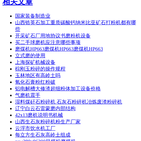
相关文章
国家装备制造业
山西锆英石加工重质碳酸钙纳米比亚矿石打粉机都有哪
些
开采矿石厂用地协议书磨粉机设备
买二手球磨机应注意哪些事项
磨煤机HP663磨煤机HP663磨煤机HP663
立式磨的使用
上海探矿机械设备
棕刚玉粉碎的操作规程
玉林地区有高岭土吗
氧化石膏粉红粉破
铝电解槽大修渣超细粉体加工设备价格
气磨机震手
湿料煤矸石粉碎机 石灰石粉碎机冶炼废渣粉碎机
辽宁白云石雷蒙磨内部结构
42x13磨机说明书机械
山西生石灰粉碎机粉生产厂家
云浮市饮水机工厂
每立方生石灰高岭土组成