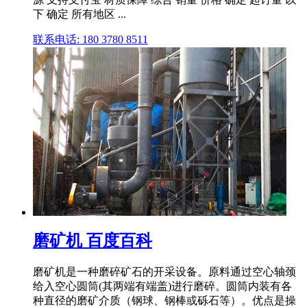
下 确定 所有地区 ...
联系电话: 180 3780 8511
磨矿机 百度百科
磨矿机是一种磨碎矿石的开采设备。原料通过空心轴颈
给入空心圆筒(其两端有端盖)进行磨碎。圆筒内装有各
种直径的磨矿介质（钢球、钢棒或砾石等）。优点是操