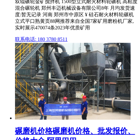
双辊碾轮金矿搅拌机 1500型立式耐火材料轮碾机 高粘度
混合碾轮机 郑州丰迈机械设备有限公司8年 月均发货速
度:暂无记录 河南 郑州市中原区 ¥ 硅石耐火材料轮碾机
立式平口熟黄页88网推荐来自全国7家矿用磨粉机厂家,
实时展示470074条2023年优质矿用
联系电话: 180 3780 8511
碾磨机价格碾磨机价格、批发报价、