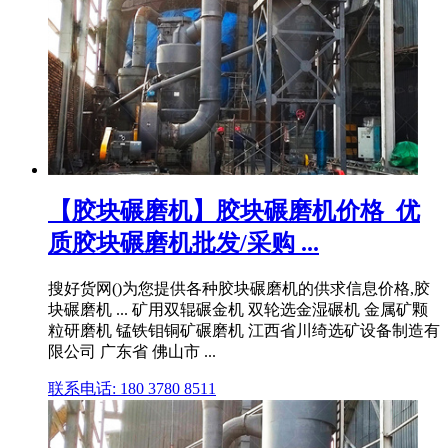
【胶块碾磨机】胶块碾磨机价格_优
质胶块碾磨机批发/采购 ...
搜好货网()为您提供各种胶块碾磨机的供求信息价格,胶
块碾磨机 ... 矿用双辊碾金机 双轮选金湿碾机 金属矿颗
粒研磨机 锰铁钼铜矿碾磨机 江西省川绮选矿设备制造有
限公司 广东省 佛山市 ...
联系电话: 180 3780 8511