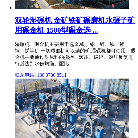
双轮湿碾机 金矿铁矿碾磨机水碾子矿
用碾金机 1500型碾金选 ...
湿碾机、碾金机主要用于选金,银、铅、锌、铁、钼、
铜、锑等矿,一切球磨机可以选的矿,湿碾机都可使用。碾
金机主要通过对原料的搅拌、滚压、破碎、滚压反复进
行后达到水份均衡、配比 .
联系电话: 180 3780 8511