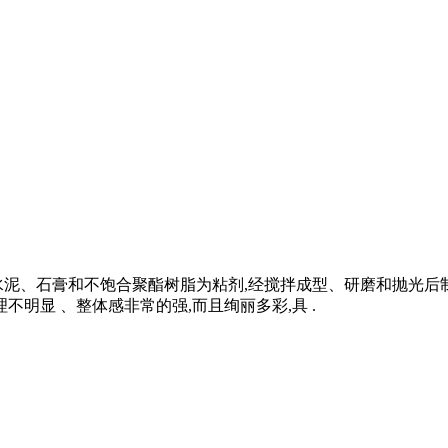
水泥、石膏和不饱合聚酯树脂为粘剂,经搅拌成型、研磨和抛光
不明显 、整体感非常的强,而且绚丽多彩,具 .