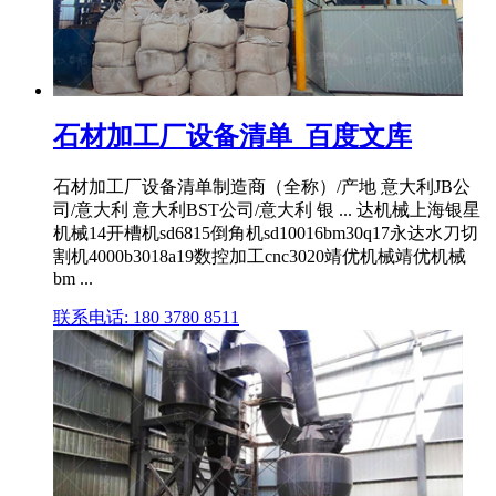
石材加工厂设备清单_百度文库
石材加工厂设备清单制造商（全称）/产地 意大利JB公
司/意大利 意大利BST公司/意大利 银 ... 达机械上海银星
机械14开槽机sd6815倒角机sd10016bm30q17永达水刀切
割机4000b3018a19数控加工cnc3020靖优机械靖优机械
bm ...
联系电话: 180 3780 8511