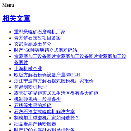
Menu
相关文章
重型悬辊矿石磨粉机厂家
青方解石技改项目备案
玄武岩高岭土简介
时产450吨碳酸钙立式磨粉碎站
雷蒙磨加工设备图片雷蒙磨加工设备图片雷蒙磨加工设
备图片
上海机械企业
欧版方解石粉碎设备产量800T-H
浙江宁波市方解石摆式磨粉机厂家报价
简易制粉机原理
露天矿矿界距离居民生活区得有多大间距
机制砂规格一般是多少
石榴等水果的粉碎
石灰石渣立式辊磨机解决方案
制粉加工球磨机厂家如何选择？
细晶岩高产预粉磨器
时产1200方媒矸石辊磨机设备