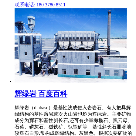
联系电话: 180 3780 8511
辉绿岩 百度百科
辉绿岩（diabase）是基性浅成侵入岩岩石。有人把具辉
绿结构的基性熔岩或次火山岩也称为辉绿岩。主要矿物
成分为辉石和基性斜长石,还可有少量橄榄石、黑云母、
石英、磷灰石、磁铁矿、钛铁矿等。基性斜长石显著地
较辉石自形,常构成辉绿结构。灰黑色。根据次要矿物的