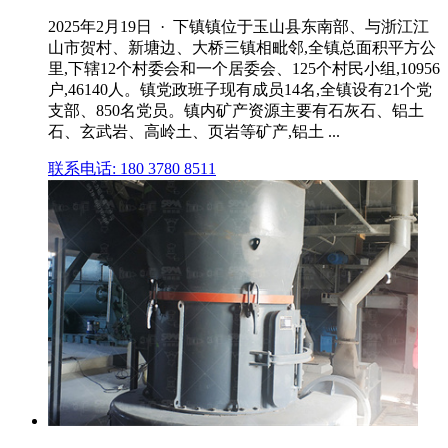
2025年2月19日 · 下镇镇位于玉山县东南部、与浙江江
山市贺村、新塘边、大桥三镇相毗邻,全镇总面积平方公
里,下辖12个村委会和一个居委会、125个村民小组,10956
户,46140人。镇党政班子现有成员14名,全镇设有21个党
支部、850名党员。镇内矿产资源主要有石灰石、铝土
石、玄武岩、高岭土、页岩等矿产,铝土 ...
联系电话: 180 3780 8511