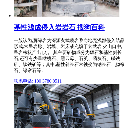
基性浅成侵入岩岩石 搜狗百科
一般认为,辉绿岩为深源玄武质岩浆向地壳浅部侵入结晶
形成,常呈岩脉、岩墙、岩床或充填于玄武岩 火山口中,
呈岩株状产出 [2]。 其主要矿物成分为辉石和基性斜长
石,还可有少量橄榄石、黑云母、石英、磷灰石、磁铁
矿、钛铁矿等；其中,基性斜长石常蚀变为钠长石、黝帘
石、绿帘石等 .
联系电话: 180 3780 8511