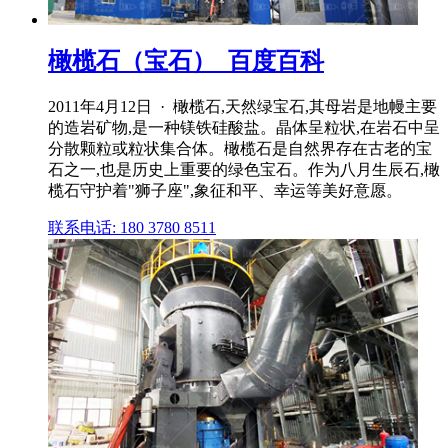
橄榄石（宝石）_百度百科
2011年4月12日 · 橄榄石,天然绿宝石,其母岩是地幔主要
的造岩矿物,是一种镁铁硅酸盐。晶体呈粒状,在岩石中呈
分散颗粒或粒状集合体。橄榄石是自然界存在古老的宝
石之一,也是历史上重要的绿色宝石。作为八月生辰石,橄
榄石守护着"狮子座",象征和平、幸运等美好意愿。
联系电话: 180 3780 8511