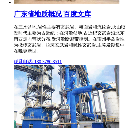
广东省地质概况 百度文库
在三水盆地,岩性主要有玄武岩、粗面岩和流纹岩,火山喷
发时代主要为古近纪；在河源盆地,古近纪玄武岩沿北东
南西走向带状分布,受河源断裂带控制。在雷州半岛岩性
为橄榄玄武岩、拉斑玄武岩和碱性玄武岩,主喷发期集中
在晚更新世。
联系电话: 180 3780 8511