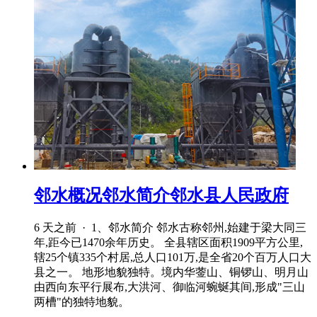
邻水概况邻水简介邻水县人民政府
6 天之前 · 1、邻水简介 邻水古称邻州,始建于梁大同三
年,距今已1470余年历史。 全县辖区面积1909平方公里,
辖25个镇335个村居,总人口101万,是全省20个百万人口大
县之一。 地形地貌独特。境内华蓥山、铜锣山、明月山
由西向东平行展布,大洪河、御临河蜿蜒其间,形成"三山
两槽"的独特地貌。