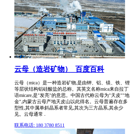
云母（造岩矿物）_百度百科
云母（mica）是一种造岩矿物,是由钾、铝、镁、铁、锂
等层状结构铝硅酸盐的总称。其英文名称mica来自拉丁
语micare,是"发亮"的意思。中国古代称云母为"天皮""地
金",内蒙古云母产地天皮山以此得名。云母普遍存在多
型性,其中属单斜晶系者常见,其次为三方晶系,其余少
见。云母通常 .
联系电话: 180 3780 8511