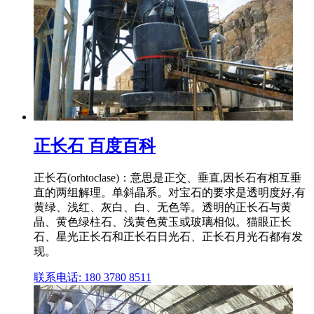
正长石 百度百科
正长石(orhtoclase)：意思是正交、垂直,因长石有相互垂
直的两组解理。单斜晶系。对宝石的要求是透明度好,有
黄绿、浅红、灰白、白、无色等。透明的正长石与黄
晶、黄色绿柱石、浅黄色黄玉或玻璃相似。猫眼正长
石、星光正长石和正长石日光石、正长石月光石都有发
现。
联系电话: 180 3780 8511