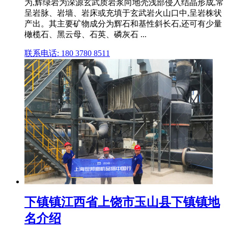
为,辉绿岩为深源玄武质岩浆向地壳浅部侵入结晶形成,常
呈岩脉、岩墙、岩床或充填于玄武岩火山口中,呈岩株状
产出。其主要矿物成分为辉石和基性斜长石,还可有少量
橄榄石、黑云母、石英、磷灰石 ...
联系电话: 180 3780 8511
下镇镇江西省上饶市玉山县下镇镇地
名介绍