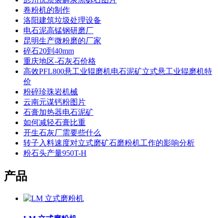
卷粉机的制作
洛阳建筑垃圾处理设备
电石泥高锰钢研磨厂
昆明生产微粉磨的厂家
碎石20到40mm
重庆地区-石灰石价格
高效PFL800悬工业辊磨机电石泥矿立式悬工业辊磨机特
价
粉碎珍珠岩机械
云南元谋钙粉图片
石膏加热器电石泥矿
如何减轻石膏比重
开生石灰厂需要些什么
转子入料速度对立式磨矿石磨粉机工作的影响分析
粉石头产量950T-H
产品