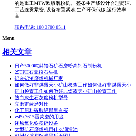
的是重工MTW欧版磨粉机。 整条生产线设计合理简洁,
工艺连贯紧密, 设备布置紧凑,生产环保低碳,运行效率
高。
联系电话: 180 3780 8511
Menu
相关文章
日产5000吨斜锆石矿石磨粉高钙石制粉机
25TPH石膏粉石头机
铝灰铝渣磨粉机械厂家
如何做好非煤露天小矿山检查工作如何做好非煤露天小
矿山检查工作如何做好非煤露天小矿山检查工作
熟白灰生石灰磨粉机型号
立磨雷蒙磨对比
化工原料碳酸钙那里有买
vsi5x7615雷蒙磨的用途
还原氧化铁粉碎设备
大型矿石磨粉机用什么润滑油
彭州优质裂解炭黑砾石图片