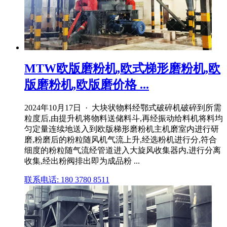
MTW欧版磨粉机,欧式梯形磨粉机,欧
版磨粉机,欧版磨价格 ...
2024年10月17日 · 大块状物料经鄂式破碎机破碎到所需
粒度后,由提升机将物料送储料斗,再经振动给料机将料均
匀定量连续地送入到欧版梯形磨粉机主机磨室内进行研
磨,粉磨后的粉粒随风机气流上升,经选粉机进行分,符合
细度的粉粒随气流经管道进入大旋风收集器内,进行分离
收集,经出粉阀排出即为成品粉 ...
联系电话: 180 3780 8511