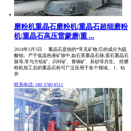
磨粉机重晶石磨粉机|重晶石超细磨粉
机|重晶石高压雷蒙磨|重 ...
2024年3月5日 · 重晶石是钡的*常见矿物,它的成分为硫
酸钡。产于低温热液矿脉中,如石英重晶石脉,萤石重晶石
脉等,常与方铅矿、闪锌矿、黄铜矿、辰砂等共生。 经磨
粉机加工后的重晶石粉可广泛应用于各个领域。 1、钻
井
联系电话: 180 3780 8511