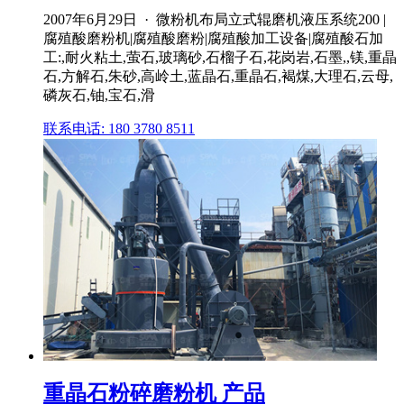
2007年6月29日 · 微粉机布局立式辊磨机液压系统200 |
腐殖酸磨粉机|腐殖酸磨粉|腐殖酸加工设备|腐殖酸石加
工:,耐火粘土,萤石,玻璃砂,石榴子石,花岗岩,石墨,,镁,重晶
石,方解石,朱砂,高岭土,蓝晶石,重晶石,褐煤,大理石,云母,
磷灰石,铀,宝石,滑
联系电话: 180 3780 8511
重晶石粉碎磨粉机 产品