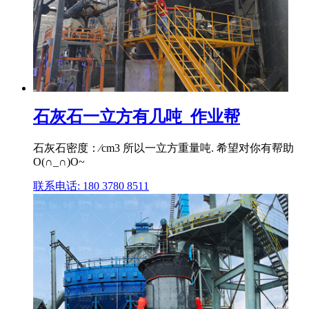
石灰石一立方有几吨_作业帮
石灰石密度：∕cm3 所以一立方重量吨. 希望对你有帮助
O(∩_∩)O~
联系电话: 180 3780 8511