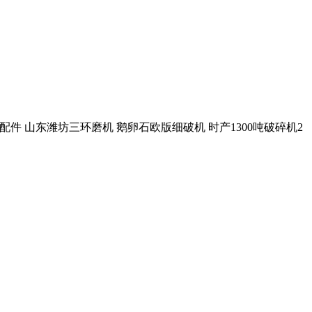
全套配件 山东潍坊三环磨机 鹅卵石欧版细破机 时产1300吨破碎机2