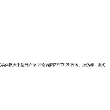
3石英晶体微天平型号介绍 讨论 喆图ZYC312L摇床、振荡器、混匀