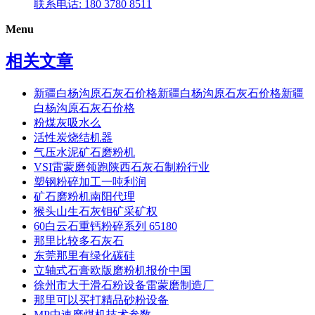
联系电话: 180 3780 8511
Menu
相关文章
新疆白杨沟原石灰石价格新疆白杨沟原石灰石价格新疆
白杨沟原石灰石价格
粉煤灰吸水么
活性炭烧结机器
气压水泥矿石磨粉机
VSI雷蒙磨领跑陕西石灰石制粉行业
塑钢粉碎加工一吨利润
矿石磨粉机南阳代理
猴头山生石灰钼矿采矿权
60白云石重钙粉碎系列 65180
那里比较多石灰石
东莞那里有绿化碳硅
立轴式石膏欧版磨粉机报价中国
徐州市大于滑石粉设备雷蒙磨制造厂
那里可以买打精品砂粉设备
MP中速磨煤机技术参数