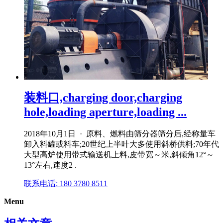
装料口,charging door,charging
hole,loading aperture,loading ...
2018年10月1日 · 原料、燃料由筛分器筛分后,经称量车
卸入料罐或料车;20世纪上半叶大多使用斜桥供料;70年代
大型高炉使用带式输送机上料,皮带宽～米,斜倾角12°～
13°左右,速度2 .
联系电话: 180 3780 8511
Menu