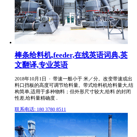
棒条给料机,feeder,在线英语词典,英
文翻译,专业英语
2018年10月1日 · 带速一般小于 米／分。改变带速或出
料口挡板的高度可调节给料量。带式给料机给料量大,结
构简单,适用于多种物料；但外形尺寸较大,给料 的封闭
性差,给料量精确度 .
联系电话: 180 3780 8511