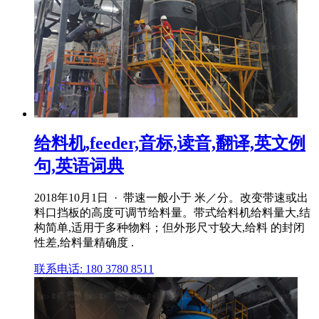
给料机,feeder,音标,读音,翻译,英文例
句,英语词典
2018年10月1日 · 带速一般小于 米／分。改变带速或出
料口挡板的高度可调节给料量。带式给料机给料量大,结
构简单,适用于多种物料；但外形尺寸较大,给料 的封闭
性差,给料量精确度 .
联系电话: 180 3780 8511