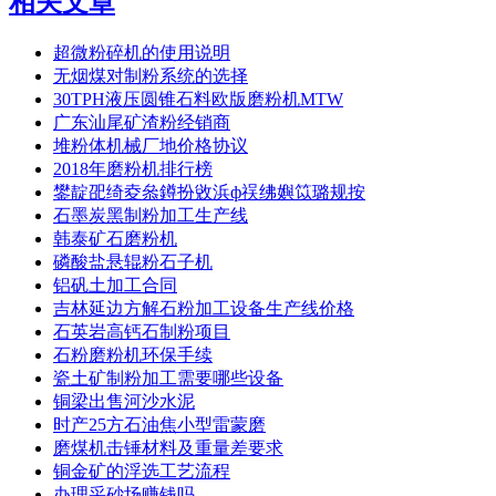
相关文章
超微粉碎机的使用说明
无烟煤对制粉系统的选择
30TPH液压圆锥石料欧版磨粉机MTW
广东汕尾矿渣粉经销商
堆粉体机械厂地价格协议
2018年磨粉机排行榜
鐢靛巶绮夌叅鐏扮敓浜ф祦绋嬩笖璐规按
石墨炭黑制粉加工生产线
韩泰矿石磨粉机
磷酸盐悬辊粉石子机
铝矾土加工合同
吉林延边方解石粉加工设备生产线价格
石英岩高钙石制粉项目
石粉磨粉机环保手续
瓷土矿制粉加工需要哪些设备
铜梁出售河沙水泥
时产25方石油焦小型雷蒙磨
磨煤机击锤材料及重量差要求
铜金矿的浮选工艺流程
办理采砂场赚钱吗