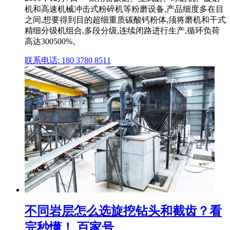
机和高速机械冲击式粉碎机等粉磨设备,产品细度多在目
之间,想要得到目的超细重质碳酸钙粉体,须将磨机和干式
精细分级机组合,多段分级,连续闭路进行生产,循环负荷
高达300500%。
联系电话: 180 3780 8511
不同岩层怎么选旋挖钻头和截齿？看
完秒懂！ 百家号