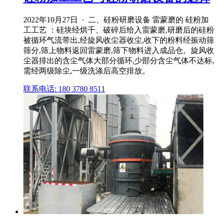
2022年10月27日 · 二、硅粉研磨设备 雷蒙磨的 硅粉加
工工艺 ：硅块经烘千、破碎后给入雷蒙磨,研磨后的硅粉
被循环气流带出,经旋风收尘器收尘,收下的粉料经振动筛
筛分,筛上物料返回雷蒙磨,筛下物料进入成品仓。旋风收
尘器排出的含尘气体大部分循环,少部分含尘气体不达标,
需经两级除尘,一级洗涤后高空排放。
联系电话: 180 3780 8511