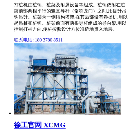
打桩机由桩锤、桩架及附属设备等组成。桩锤依附在桩
架前部两根平行的竖直导杆（俗称龙门）之间,用提升吊
钩吊升。桩架为一钢结构塔架,在其后部设有卷扬机,用以
起吊桩和桩锤。桩架前面有两根导杆组成的导向架,用以
控制打桩方向,使桩按照设计方位准确地贯入地层。
联系电话: 180 3780 8511
徐工官网 XCMG