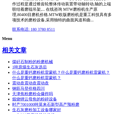
作过程是通过锥齿轮整体传动装置带动轴转动,轴的上端
联结着磨辊吊架,... 在线咨询 MTW磨粉机生产原
理,80400目磨机价格.MTW欧版磨粉机是重工科技具有多
项技术的磨粉设备,采用独特的曲面风道和曲...
联系电话: 180 3780 8511
Menu
相关文章
煤矸石制粉的粉磨机械
1吨原煤生石灰选后
什么是重钙磨粉机雷蒙机？什么是重钙磨粉机雷蒙机？
什么是重钙磨粉机雷蒙机？
震动盘震动盘震动盘
钢筋马登价格四川
天津焦粉磨粉会爆炸吗
煅烧锂云母焦的粉碎设备
时产7001000吨莫来石新型高产预粉磨
生石灰磨粉加工设备哪家好