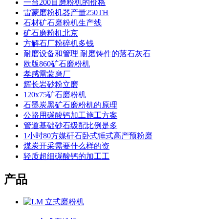
一台200目磨粉机的价格
雷蒙磨粉机器产量250TH
石材矿石磨粉机生产线
矿石磨粉机北京
方解石厂粉碎机多钱
耐磨设备和管理 耐磨铸件的落石灰石
欧版860矿石磨粉机
孝感雷蒙磨厂
辉长岩砂粉立磨
120x75矿石磨粉机
石墨炭黑矿石磨粉机的原理
公路用碳酸钙加工施工方案
管道基础砂石级配比例是多
1小时80方媒矸石卧式锤式高产预粉磨
煤炭开采需要什么样的资
轻质超细碳酸钙的加工工
产品