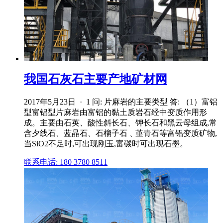
我国石灰石主要产地矿材网
2017年5月23日 · 1 问: 片麻岩的主要类型 答: （1）富铝
型富铝型片麻岩由富铝的黏土质岩石经中变质作用形
成。主要由石英、酸性斜长石、钾长石和黑云母组成,常
含夕线石、蓝晶石、石榴子石﹑堇青石等富铝变质矿物,
当SiO2不足时,可出现刚玉,富碳时可出现石墨。
联系电话: 180 3780 8511