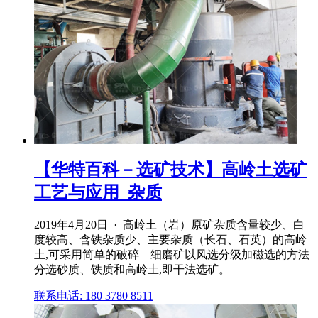
【华特百科－选矿技术】高岭土选矿
工艺与应用_杂质
2019年4月20日 · 高岭土（岩）原矿杂质含量较少、白
度较高、含铁杂质少、主要杂质（长石、石英）的高岭
土,可采用简单的破碎—细磨矿以风选分级加磁选的方法
分选砂质、铁质和高岭土,即干法选矿。
联系电话: 180 3780 8511