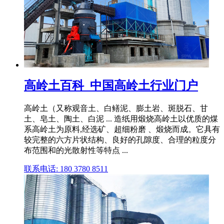
高岭土百科_中国高岭土行业门户
高岭土（又称观音土、白鳝泥、膨土岩、斑脱石、甘
土、皂土、陶土、白泥 ... 造纸用煅烧高岭土以优质的煤
系高岭土为原料,经选矿、超细粉磨 、煅烧而成。它具有
较完整的六方片状结构、良好的孔隙度、合理的粒度分
布范围和的光散射性等特点 ...
联系电话: 180 3780 8511