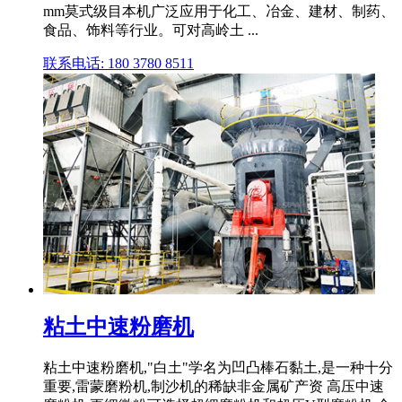
mm莫式级目本机广泛应用于化工、冶金、建材、制药、
食品、饰料等行业。可对高岭土 ...
联系电话: 180 3780 8511
粘土中速粉磨机
粘土中速粉磨机,"白土"学名为凹凸棒石黏土,是一种十分
重要,雷蒙磨粉机,制沙机的稀缺非金属矿产资 高压中速