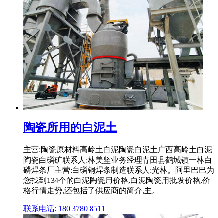
陶瓷所用的白泥土
主营:陶瓷原材料高岭土白泥陶瓷白泥土广西高岭土白泥
陶瓷白磷矿联系人:林美坚业务经理青田县鹤城镇一林白
磷焊条厂主营:白磷铜焊条制造联系人:光林。阿里巴巴为
您找到134个的白泥陶瓷用价格,白泥陶瓷用批发价格,价
格行情走势,还包括了供应商的简介,主。
联系电话: 180 3780 8511