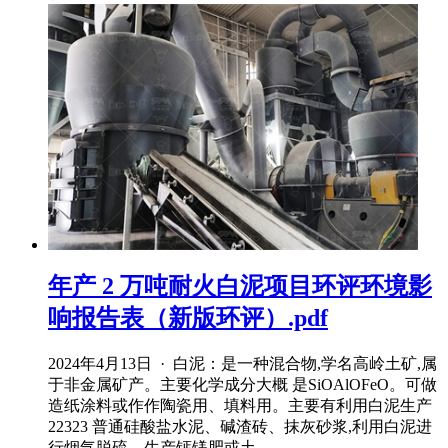
年产 2 万吨耐火白泥项目环评环境影
响报告表（新版环评）.pdf
2024年4月13日 · 白泥：是一种混合物,学名高岭土矿,属
于非金属矿产。主要化学成分大概 是SiOAlOFeO。可做
造纸涂料或作作陶瓷用、填料用。主要有利用白泥生产
22323 普通硅酸盐水泥、碱渣砖、抹灰砂浆,利用白泥进
行烟气脱硫、生产钙镁肥或土