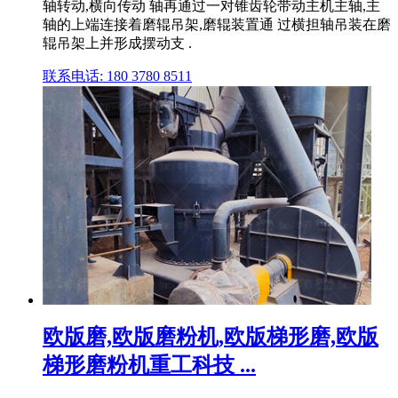
轴转动,横向传动 轴再通过一对锥齿轮带动主机主轴,主
轴的上端连接着磨辊吊架,磨辊装置通 过横担轴吊装在磨
辊吊架上并形成摆动支 .
联系电话: 180 3780 8511
欧版磨,欧版磨粉机,欧版梯形磨,欧版
梯形磨粉机重工科技 ...