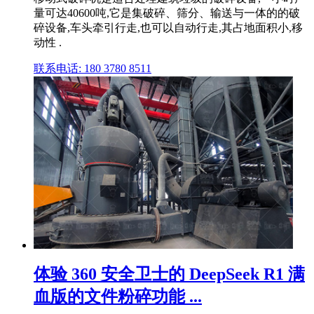
量可达40600吨,它是集破碎、筛分、输送与一体的的破
碎设备,车头牵引行走,也可以自动行走,其占地面积小,移
动性 .
联系电话: 180 3780 8511
体验 360 安全卫士的 DeepSeek R1 满
血版的文件粉碎功能 ...