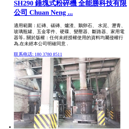
SH290 錘塊式粉碎機 全能勝科技有限
公司 Chuan Neng ...
適用範圍：紅磚、碳磚、爐渣、鵝卵石、 水泥、瀝青、
玻璃瓶罐、五金零件、硬碟、變壓器、斷路器、家用電
器等.. 關於版權：任何未經授權使用的資料均屬侵權行
為,在未經本公司明確同意 .
联系电话: 180 3780 8511