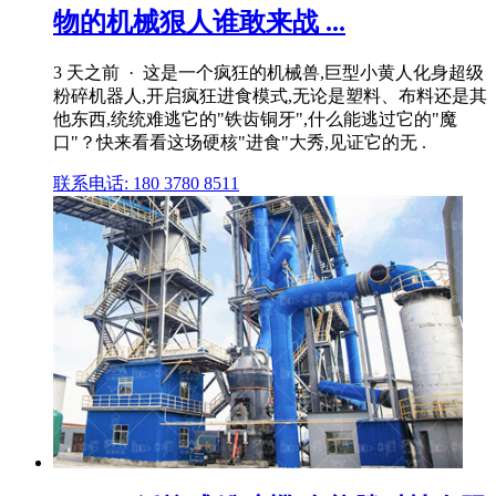
物的机械狠人谁敢来战 ...
3 天之前 · 这是一个疯狂的机械兽,巨型小黄人化身超级
粉碎机器人,开启疯狂进食模式,无论是塑料、布料还是其
他东西,统统难逃它的"铁齿铜牙",什么能逃过它的"魔
口"？快来看看这场硬核"进食"大秀,见证它的无 .
联系电话: 180 3780 8511