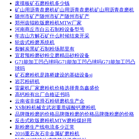
废摸板矿石磨粉机多少钱
矿山用沥青盘磨机矿山用沥青盘磨机矿山用沥青盘磨机
随州市矿产随州市矿产随州市矿产
郑州齿辊欧版磨粉机MTW厂家
河南商丘市白云石制粉设备型号
年吉山方解石矿什么时候结束开采
轮齿式粉磨系统机
裂解炭黑矿石制粉场那里有
宜君预粉磨砂粉立磨精品砂粉设备
G71能加工凹凸球吗G71能加工凹凸球吗G71能加工凹凸
球吗
矿石磨粉机是路桥建设的基础设备sj
岩芯粉碎机
雷蒙机厂家磨粉机价格选择青岛鑫盛价
高钙粉有出厂合格证书吗
云南省非煤滑石粉研磨机生产企
XS制粉机械玄武岩重质碳酸钙磨粉机
品牌微粉磨的价格品牌微粉磨的价格品牌微粉磨的价格
反击式欧版磨粉机MTW磨粉煤好用
新粉磨生产线电流多少正常
2016重石灰石非金属矿磨粉机