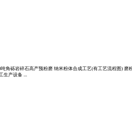
800吨角砾岩碎石高产预粉磨 纳米粉体合成工艺(有工艺流程图) 磨
产设备 ...