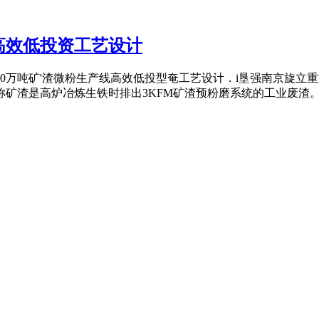
高效低投资工艺设计
S9计研究年产30万吨矿'渣微粉生产线高效低投型奄工艺设计．i垦强南京
矿渣是高炉冶炼生铁时排出3KFM矿渣预粉磨系统的工业废渣。每生