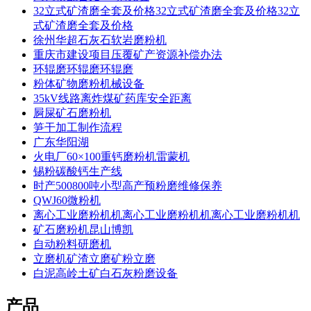
32立式矿渣磨全套及价格32立式矿渣磨全套及价格32立
式矿渣磨全套及价格
徐州华超石灰石软岩磨粉机
重庆市建设项目压覆矿产资源补偿办法
环辊磨环辊磨环辊磨
粉体矿物磨粉机械设备
35kV线路离炸煤矿药库安全距离
屙屎矿石磨粉机
笋干加工制作流程
广东华阳湖
火电厂60×100重钙磨粉机雷蒙机
锡粉碳酸钙生产线
时产500800吨小型高产预粉磨维修保养
QWJ60微粉机
离心工业磨粉机机离心工业磨粉机机离心工业磨粉机机
矿石磨粉机昆山博凯
自动粉料研磨机
立磨机矿渣立磨矿粉立磨
白泥高岭土矿白石灰粉磨设备
产品