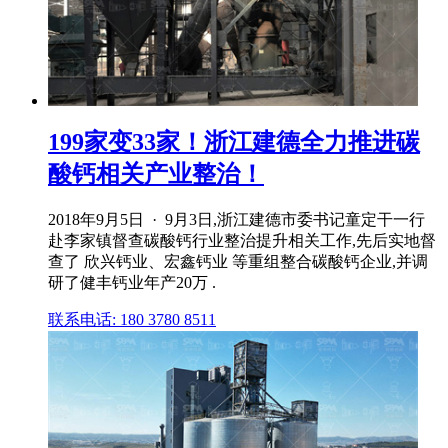
199家变33家！浙江建德全力推进碳
酸钙相关产业整治！
2018年9月5日 · 9月3日,浙江建德市委书记童定干一行
赴李家镇督查碳酸钙行业整治提升相关工作,先后实地督
查了 欣兴钙业、宏鑫钙业 等重组整合碳酸钙企业,并调
研了健丰钙业年产20万 .
联系电话: 180 3780 8511