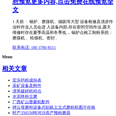
想预览更多内容,点击免费在线预览全
文
1 天前 · 锅炉、磨煤机、烟囱等大型 设备检修及清淤作
业时作业人员会进 入设备内部,存在密闭空间作业,露天
维修时存在夏季高温和冬季低 ... 锅炉点检工制粉系统：
磨煤机 、给煤机、密封 .
联系电话: 180 3780 8511
Menu
相关文章
宏乐钙粉成份表
采矿设备及附件
清箅破碎机特点
水泥终粉立磨
广西矿山蕾蒙机配件
锂云母磨粉设备式铝矾土立式磨粉机图片价格
时产350550吨河沙高产预粉磨器