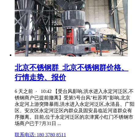
北京不锈钢群_北京不锈钢群价格、
行情走势、报价
6 天之前 · 10:42 【受台风影响,洪水进入永定河泛区,不
锈钢商户已提前撤离】受第5号台风"杜苏芮"影响,北京
永定河上游突降暴雨,洪水进入永定河泛区,永清县、广阳
区、安次区永定河泛区内群众及固安县临近河道群众有
序撤离。目前,位于永定河泛区的京津冀小红门不锈钢市
场商户已于7月31日 ...
联系电话: 180 3780 8511