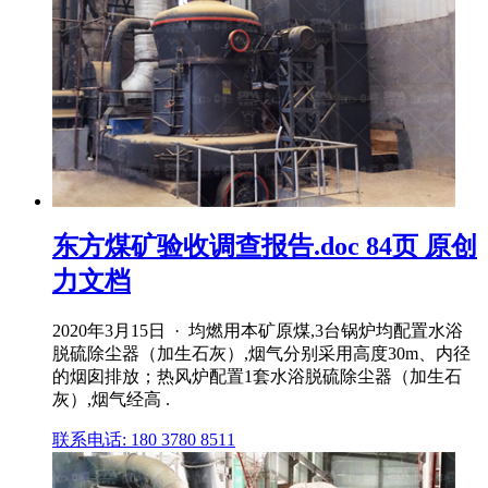
东方煤矿验收调查报告.doc 84页 原创
力文档
2020年3月15日 · 均燃用本矿原煤,3台锅炉均配置水浴
脱硫除尘器（加生石灰）,烟气分别采用高度30m、内径
的烟囱排放；热风炉配置1套水浴脱硫除尘器（加生石
灰）,烟气经高 .
联系电话: 180 3780 8511