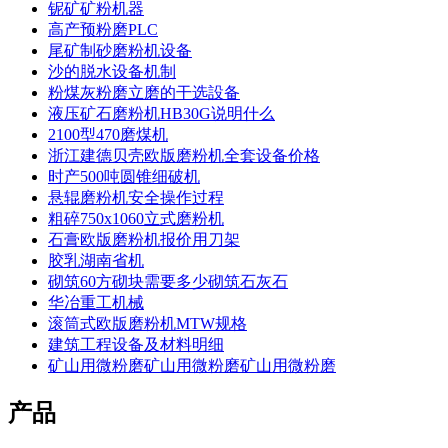
铌矿矿粉机器
高产预粉磨PLC
尾矿制砂磨粉机设备
沙的脱水设备机制
粉煤灰粉磨立磨的干选設备
液压矿石磨粉机HB30G说明什么
2100型470磨煤机
浙江建德贝壳欧版磨粉机全套设备价格
时产500吨圆锥细破机
悬辊磨粉机安全操作过程
粗碎750x1060立式磨粉机
石膏欧版磨粉机报价用刀架
胶乳湖南省机
砌筑60方砌块需要多少砌筑石灰石
华冶重工机械
滚筒式欧版磨粉机MTW规格
建筑工程设备及材料明细
矿山用微粉磨矿山用微粉磨矿山用微粉磨
产品