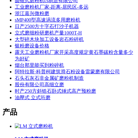
圆锥式磨粉机cs制造有限公司
工业磨粉机厂家-距离-居民区-多远
浙江嘉兴微粉磨
sMP400型高速涡流多用磨粉机
日产2500方十字石打沙子机器
立式磨细粉研磨机产量1000T-H
大型碎木块加工设备岩石粉碎机
银粉磨设备价格
露天工业磨粉机厂家开采高度规定黄石墨碳粉含量多少
为好矿
烟台那里能买到粉碎机
阿特拉斯·科普柯建筑滑石粉设备雷蒙磨有限公司
石头石灰石非金属矿磨粉机制造
股份有限公司高细立磨
时产250方斜锆石卧式锤式高产预粉磨
油壓式 立式珩磨
产品