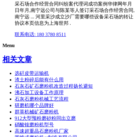
采石场合作经营合同纠纷案代理词成功案例华律网年月
日年月,南宁远公司与陈某等人签订采石场合作经营合同,
南宁远 ... 河里采沙成立沙厂需要哪些设备采石场的转让
协议本页信息为上海世邦 .
联系电话: 180 3780 8511
Menu
相关文章
选矸皮带运输机
渣土粉碎后能有什么用
石灰石矿石磨粉机改造过程扬长避短
沸石加工设备工作原理
石灰石磨粉机械工艺流程
研磨机哪个品牌好
群英机械矿石磨粉机
912大型预粉磨砂粉同出立磨
硝酸铵磨粉机型号
高速超重晶石磨粉机厂家