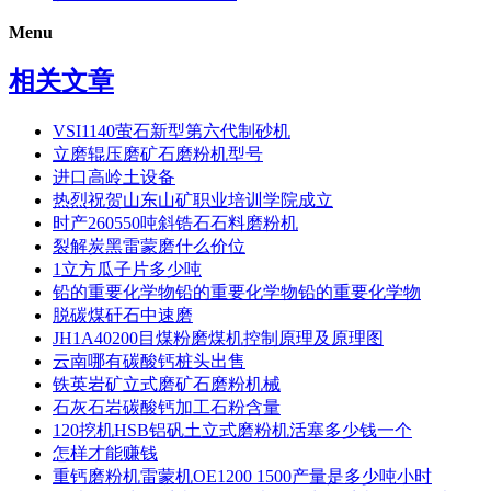
Menu
相关文章
VSI1140萤石新型第六代制砂机
立磨辊压磨矿石磨粉机型号
进口高岭土设备
热烈祝贺山东山矿职业培训学院成立
时产260550吨斜锆石石料磨粉机
裂解炭黑雷蒙磨什么价位
1立方瓜子片多少吨
铅的重要化学物铅的重要化学物铅的重要化学物
脱碳煤矸石中速磨
JH1A40200目煤粉磨煤机控制原理及原理图
云南哪有碳酸钙桩头出售
铁英岩矿立式磨矿石磨粉机械
石灰石岩碳酸钙加工石粉含量
120挖机HSB铝矾土立式磨粉机活塞多少钱一个
怎样才能赚钱
重钙磨粉机雷蒙机OE1200 1500产量是多少吨小时