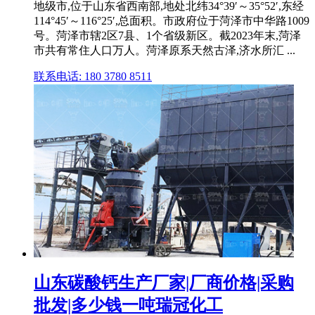
地级市,位于山东省西南部,地处北纬34°39′～35°52′,东经
114°45′～116°25′,总面积。市政府位于菏泽市中华路1009
号。菏泽市辖2区7县、1个省级新区。截2023年末,菏泽
市共有常住人口万人。菏泽原系天然古泽,济水所汇 ...
联系电话: 180 3780 8511
山东碳酸钙生产厂家|厂商价格|采购
批发|多少钱一吨瑞冠化工