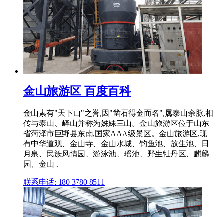
金山旅游区 百度百科
金山素有"天下山"之誉,因"凿石得金而名",属泰山余脉,相
传与泰山、峄山并称为姊妹三山。金山旅游区位于山东
省菏泽市巨野县东南,国家AAA级景区。金山旅游区,现
有中华道观、金山寺、金山水城、钓鱼池、放生池、日
月泉、民族风情园、游泳池、瑶池、野生牡丹区、麒麟
园、金山 .
联系电话: 180 3780 8511