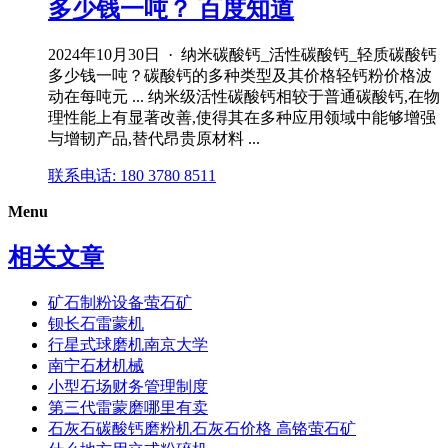
多少钱一吨？ 百度知道
2024年10月30日 · 纳米碳酸钙_活性碳酸钙_轻质碳酸钙
多少钱一吨？碳酸钙的多种类型及其价格轻钙粉价格波
动在每吨元 ... 纳米级活性碳酸钙相较于普通碳酸钙,在物
理性能上有显著改善,使得其在多种应用领域中能够增强
与增韧产品,替代昂贵原材料 ...
联系电话: 180 3780 8511
Menu
相关文章
矿石制粉设备萤石矿
钡长石雷蒙机
行星式球磨机南京大学
南宁石材机械
小型石场财务管理制度
第三代雷蒙磨哪里有卖
石灰石碳酸钙磨粉机石灰石价格 高铬萤石矿