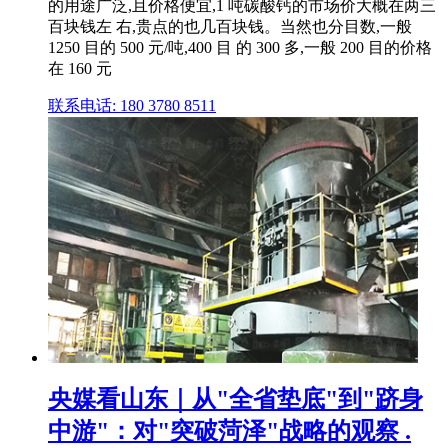
的用途广泛,且价格便宜,1 吨碳酸钙的市场价大概在两三
百块钱左 右,贵点的也几百块钱。当然也分目数,一般
1250 目的 500 元/吨,400 目 的 300 多,一般 200 目的价格
在 160 元
联系电话: 180 3780 8511
央媒看山东｜从"全省垫底"到"跻身
中游"：对"突破菏泽"战略的观察 .