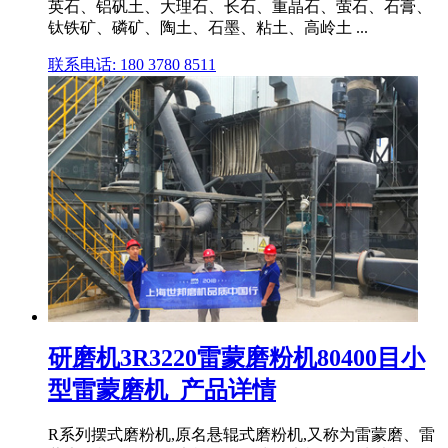
英石、铝矾土、大理石、长石、重晶石、萤石、石膏、
钛铁矿、磷矿、陶土、石墨、粘土、高岭土 ...
联系电话: 180 3780 8511
研磨机3R3220雷蒙磨粉机80400目小
型雷蒙磨机_产品详情
R系列摆式磨粉机,原名悬辊式磨粉机,又称为雷蒙磨、雷