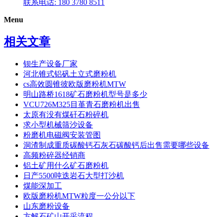
联系电话: 180 3780 8511
Menu
相关文章
钡生产设备厂家
河北锥式铝矾土立式磨粉机
cs高效圆锥彼欧版磨粉机MTW
明山路桥1618矿石磨粉机型号是多少
VCU726M325目堇青石磨粉机出售
太原有没有煤矸石粉碎机
求小型机械筛沙设备
粉磨机电磁阀安装管图
洞渣制成重质碳酸钙石灰石碳酸钙后出售需要哪些设备
高频粉碎器经销商
铝土矿用什么矿石磨粉机
日产5500吨迭岩石大型打沙机
煤能深加工
欧版磨粉机MTW粒度一公分以下
山东磨粉设备
方解石矿山开采流程