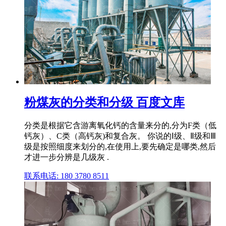
粉煤灰的分类和分级 百度文库
分类是根据它含游离氧化钙的含量来分的,分为F类（低
钙灰）、C类（高钙灰)和复合灰。 你说的Ⅰ级、Ⅱ级和Ⅲ
级是按照细度来划分的,在使用上,要先确定是哪类,然后
才进一步分辨是几级灰 .
联系电话: 180 3780 8511