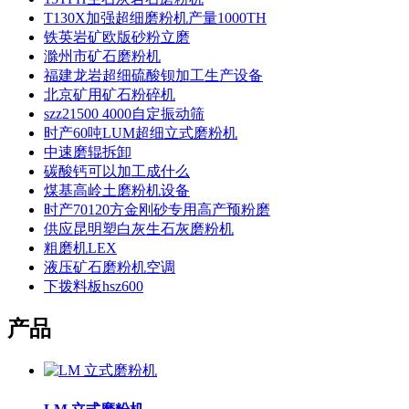
T130X加强超细磨粉机产量1000TH
铁英岩矿欧版砂粉立磨
滁州市矿石磨粉机
福建龙岩超细硫酸钡加工生产设备
北京矿用矿石粉碎机
szz21500 4000自定振动筛
时产60吨LUM超细立式磨粉机
中速磨辊拆卸
碳酸钙可以加工成什么
煤基高岭土磨粉机设备
时产70120方金刚砂专用高产预粉磨
供应昆明塑白灰生石灰磨粉机
粗磨机LEX
液压矿石磨粉机空调
下拨料板hsz600
产品