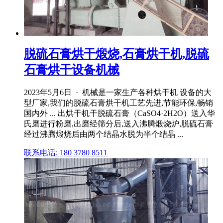
脱硫石膏烘干煅烧,石膏烘干机,脱硫
石膏烘干设备机械
2023年5月6日 · 机械是一家生产各种烘干机 设备的大
型厂家,我们的脱硫石膏烘干机工艺先进,节能环保,畅销
国内外 ... 出烘干机干脱硫石膏（CaSO4·2H2O）送入华
氏磨进行粉磨,出磨经筛分后,送入沸腾煅烧炉,脱硫石膏
经过沸腾煅烧后由两个结晶水脱为半个结晶 ...
联系电话: 180 3780 8511