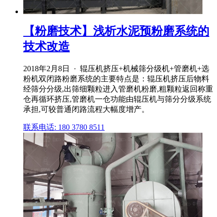
【粉磨技术】浅析水泥预粉磨系统的
技术改造
2018年2月8日 · 辊压机挤压+机械筛分级机+管磨机+选
粉机双闭路粉磨系统的主要特点是：辊压机挤压后物料
经筛分分级,出筛细颗粒进入管磨机粉磨,粗颗粒返回称重
仓再循环挤压,管磨机一仓功能由辊压机与筛分分级系统
承担,可较普通闭路流程大幅度增产。
联系电话: 180 3780 8511