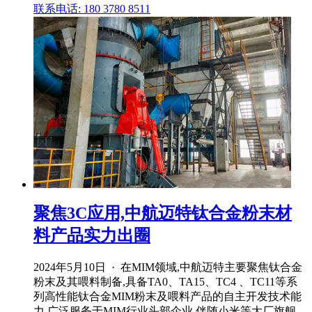
联系电话: 180 3780 8511
聚焦3C应用,中航迈特钛合金粉末材
料产品实力出圈
2024年5月10日 · 在MIM领域,中航迈特主要聚焦钛合金
粉末及其喂料制备,具备TA0、TA15、TC4 、TC11等系
列高性能钛合金MIM粉末及喂料产品的自主开发技术能
力,广泛服务于MIM行业头部企业,伴随小米等大厂旗舰