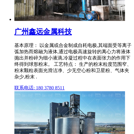
广州鑫远金属科技
基本原理： 以金属或合金制成自耗电极,其端面受等离子
弧加热而熔融为液体,通过电极高速旋转的离心力将液体
抛出并粉碎为细小液滴,冷凝过程中在表面张力的作用下
终得到球形粉末。 工艺特点： 生产的粉末粒度范围窄、
粉末颗粒表面光滑洁净、少无空心粉和卫星粉、气体夹
杂少,粉末 .
联系电话: 180 3780 8511