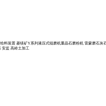
机振动给料装置 菱镁矿Y系列液压式辊磨机重晶石磨粉机 雷蒙磨石
 安监 高岭土加工