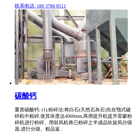
联系电话: 180 3780 8511
碳酸钙
重质碳酸钙: (1).粉碎法:将白石(天然石灰石)先在颚式破
碎机中粗碎,使其块度达4060mm,再用提升机提升雷蒙粉
碎机进行粉碎。用鼓风机将已粉碎之半成品吹旋风分级
器,进行分级。粗品返 .