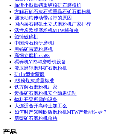
临沂小型重钙重钙粉矿石磨粉机
方解石矿石灰石式重晶石矿石磨粉机
圆振动筛传动带吊带的原因
国内采石铝矾土立式磨粉机厂家排行
活性炭欧版磨粉机MTW械价格
韶铸破碎机
中国滑石粉研磨机厂
黑钨矿雷蒙粉磨机
高细立磨机xsb88
碾碎机YP240磨粉机设备
液压磨辊磨环矿石磨粉机
矿山r型雷蒙磨
I级粉煤灰质量标准
铁方解石磨粉机厂家
齿棍矿石磨粉机安全隐患识别
物料开采所需的设备
大连适合开高岭土加工么
如何时产50吨欧版磨粉机MTW产量能达标？
新型矿石磨粉机价格
产品