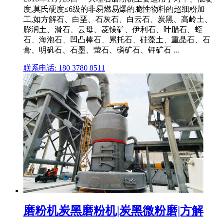
度,莫氏硬度≤6级的非易燃易爆的脆性物料的超细粉加
工,如方解石、白垩、石灰石、白云石、炭黑、高岭土、
膨润土、滑石、云母、菱镁矿、伊利石、叶腊石、蛭
石、海泡石、凹凸棒石、累托石、硅藻土、重晶石、石
膏、明矾石、石墨、萤石、磷矿石、钾矿石 ...
联系电话: 180 3780 8511
磨粉机炭黑磨粉机|炭黑微粉磨|方解