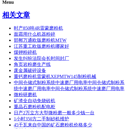
Menu
相关文章
时产850吨4R雷蒙磨粉机
面霜用什么机器粉碎
邯郸万通欧版磨粉机MTW
江苏重工欧版磨粉机哪家好
煤钾粉碎机
发生纠纷法院会长时间封厂
角页岩粉磨生产线
废金属破碎设备
重钙磨粉机雷蒙机XEPMTW145制粉机械
中间仓储式制粉系统中速磨厂用电率中间仓储式制粉系
统中速磨厂用电率中间仓储式制粉系统中速磨厂用电率
微粉研磨机
矿渣全自动免烧砖机
重晶石磨粉机配电柜
日产2万立方大型微粉磨一般多少钱一台
1小时350方二手制砂机维护
45千瓦来自中国的矿石磨粉机价格多少