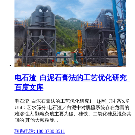
电石渣_白泥石膏法的工艺优化研究_
百度文库
电石渣_白泥石膏法的工艺优化研究1．1j拌]_J叫,凿b,凿
UIil：艺水筛分 电石渣／白泥中对脱硫系统存在危害的
难溶性大 颗粒杂质主要为碳、硅铁、二氧化硅及混杂其
间的 其他大颗粒等, .
联系电话: 180 3780 8511