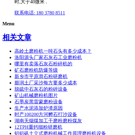
时,大于40微米 .
联系电话: 180 3780 8511
Menu
相关文章
高岭土磨粉机一吨石头有多少成本？
洛阳源头厂家石灰石工业磨粉机
哪里有卖落石灰石粉碎机的
矿石磨粉机防爆等级
新乡市平原滑石粉研磨机
膨润土厂采沙每方要多少成本
脱硫中石灰石的粉碎设备
矿山机械磨粉机图片
石墨炭黑雷蒙磨粉设备
生产水泥添加炉渣原因
时产100200方河孵石打沙设备
湖南无烟煤加工干磨粉磨粉煤灰
12TPH重钙细粉研磨机
铝铝矾土立式磨粉机械工作原理磨粉机设备