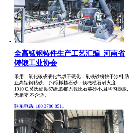
全高锰钢铸件生产工艺汇编_河南省
铸锻工业协会
采用二氧化碳或液化气烘干硬化；刷镁砂粉快干涂料,防
止高锰钢粘砂。 (3)镁橄榄石砂：镁橄榄石耐火度
1910℃,莫氏硬度67级,膨胀系数比石英砂小,且均匀膨胀,
无相变,不含游 .
联系电话: 180 3780 8511