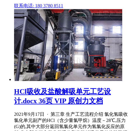
联系电话: 180 3780 8511
HCl吸收及盐酸解吸单元工艺设
计.docx 36页 VIP 原创力文档
2021年9月17日 · 第三章 生产工艺流程介绍 氯化氢吸收
氯化单元副产的HCl（含少量氯甲烷）温度－28℃,压力
(G)的,其中大部分返回氢氯化单元作为氢氯化反应的原