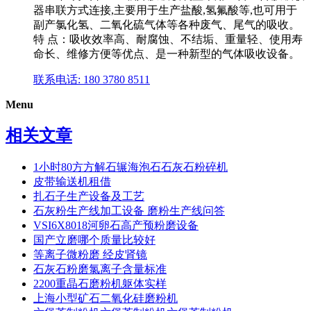
器串联方式连接,主要用于生产盐酸,氢氟酸等,也可用于
副产氯化氢、二氧化硫气体等各种废气、尾气的吸收。
特 点：吸收效率高、耐腐蚀、不结垢、重量轻、使用寿
命长、维修方便等优点、是一种新型的气体吸收设备。
联系电话: 180 3780 8511
Menu
相关文章
1小时80方方解石辗海泡石石灰石粉碎机
皮带输送机租借
扎石子生产设备及工艺
石灰粉生产线加工设备 磨粉生产线问答
VSI6X8018河卵石高产预粉磨设备
国产立磨哪个质量比较好
等离子微粉磨 经皮肾镜
石灰石粉磨氯离子含量标准
2200重晶石磨粉机躯体实样
上海小型矿石二氧化硅磨粉机