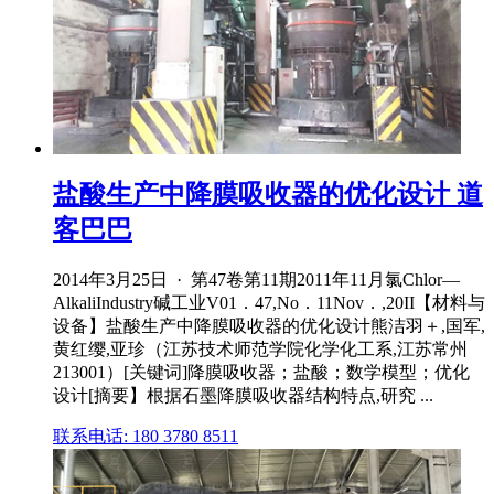
盐酸生产中降膜吸收器的优化设计 道
客巴巴
2014年3月25日 · 第47卷第11期2011年11月氯Chlor—
AlkaliIndustry碱工业V01．47,No．11Nov．,20II【材料与
设备】盐酸生产中降膜吸收器的优化设计熊洁羽＋,国军,
黄红缨,亚珍（江苏技术师范学院化学化工系,江苏常州
213001）[关键词]降膜吸收器；盐酸；数学模型；优化
设计[摘要】根据石墨降膜吸收器结构特点,研究 ...
联系电话: 180 3780 8511