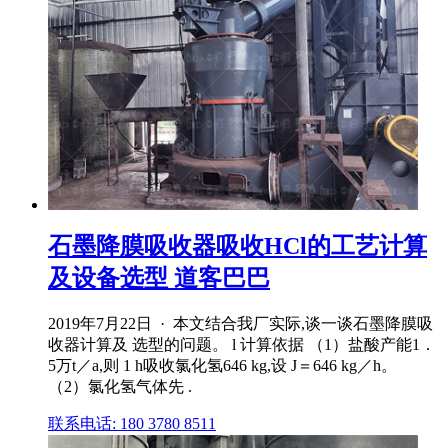
石墨降膜吸收器吸收HCl的工艺计算
及设备选型 道客巴巴
2019年7月22日 · 本文结合我厂实际,谈一谈石墨降膜吸
收器计算及 选型的问题。 l 计算依据 （1）盐酸产能1．
5万t／a,则 1 h吸收氯化氢646 kg,设 J＝646 kg／h。
（2）氯化氢气体先 .
联系电话: 180 3780 8511