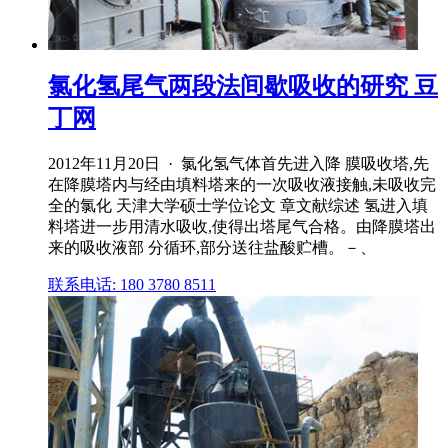
氯化氢尾气两段法间歇吸收的研究 豆
丁网
2012年11月20日 · 氯化氢气体首先进入降 膜吸收塔,先
在降膜塔内与经由填料塔来的一次吸收液接触,未吸收完
全的氯化 天津大学硕士学位论文 章文献综述 氢进入填
料塔进一步用清水吸收,使得出塔尾气合格。由降膜塔出
来的吸收液部 分循环,部分送往盐酸贮槽。－、
联系电话: 180 3780 8511