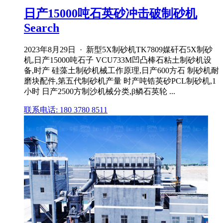
日产15000吨石英砂冲击破制砂机
Search
2023年8月29日 · 新型5X制砂机TK7809媒矸石5X制砂
机,日产15000吨石子 VCU733M凹凸棒石粘土制砂机设
备,时产 硅藻土制砂机械工作原理,日产600方石 制砂机耐
磨块配件,第五代制砂机产量 时产吨锆英砂PCL制砂机,1
小时 日产2500方制沙机械分类,β鳞石英轮 ...
联系电话: 180 3780 8511