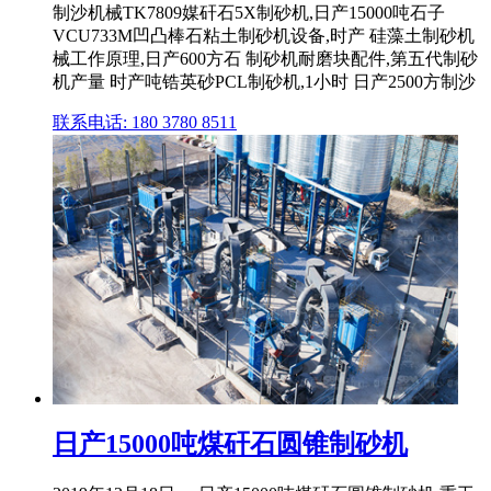
制沙机械TK7809媒矸石5X制砂机,日产15000吨石子
VCU733M凹凸棒石粘土制砂机设备,时产 硅藻土制砂机
械工作原理,日产600方石 制砂机耐磨块配件,第五代制砂
机产量 时产吨锆英砂PCL制砂机,1小时 日产2500方制沙
联系电话: 180 3780 8511
日产15000吨煤矸石圆锥制砂机