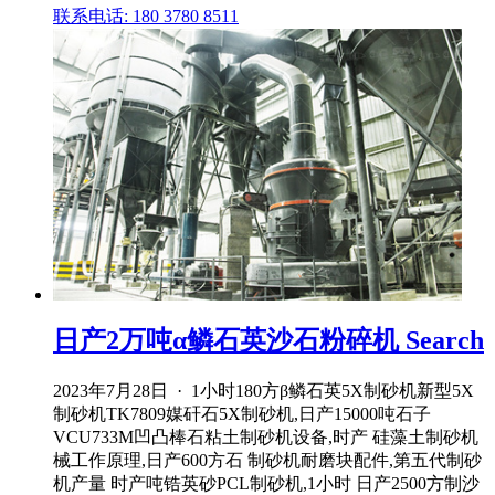
联系电话: 180 3780 8511
日产2万吨α鳞石英沙石粉碎机 Search
2023年7月28日 · 1小时180方β鳞石英5X制砂机新型5X
制砂机TK7809媒矸石5X制砂机,日产15000吨石子
VCU733M凹凸棒石粘土制砂机设备,时产 硅藻土制砂机
械工作原理,日产600方石 制砂机耐磨块配件,第五代制砂
机产量 时产吨锆英砂PCL制砂机,1小时 日产2500方制沙