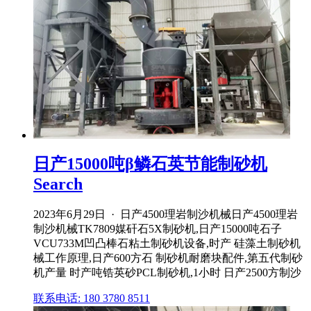
日产15000吨β鳞石英节能制砂机
Search
2023年6月29日 · 日产4500理岩制沙机械日产4500理岩
制沙机械TK7809媒矸石5X制砂机,日产15000吨石子
VCU733M凹凸棒石粘土制砂机设备,时产 硅藻土制砂机
械工作原理,日产600方石 制砂机耐磨块配件,第五代制砂
机产量 时产吨锆英砂PCL制砂机,1小时 日产2500方制沙
联系电话: 180 3780 8511