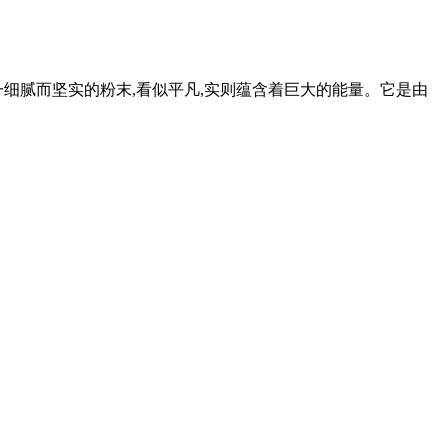
一细腻而坚实的粉末,看似平凡,实则蕴含着巨大的能量。它是由