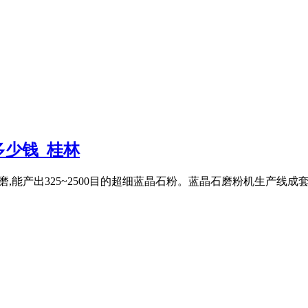
少钱_桂林
立磨,能产出325~2500目的超细蓝晶石粉。蓝晶石磨粉机生产线成套