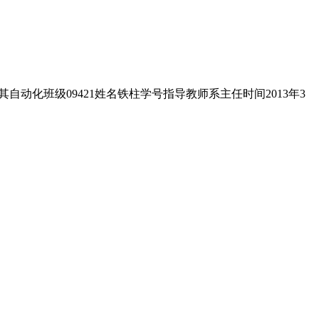
自动化班级09421姓名铁柱学号指导教师系主任时间2013年3