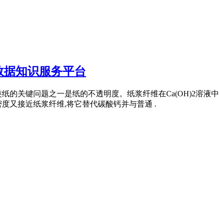
数据知识服务平台
纸的关键问题之一是纸的不透明度。纸浆纤维在Ca(OH)2溶液
度又接近纸浆纤维,将它替代碳酸钙并与普通 .