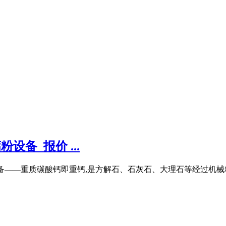
设备_报价 ...
目重钙粉设备——重质碳酸钙即重钙,是方解石、石灰石、大理石等经