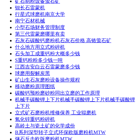
矿石制粉设备萤石矿
钡长石雷蒙机
行星式球磨机南京大学
南宁石材机械
小型石场财务管理制度
第三代雷蒙磨哪里有卖
石灰石碳酸钙磨粉机石灰石价格 高铬萤石矿
什么地方用立式粉碎机
石头加工成重钙粉大概多少钱
S重钙粉粉多少钱一吨
江西吉安白云石雷蒙磨多少钱
球磨用裂解炭黑
矿山生石灰磨粉设备操作规程
移动磨粉原理图纸
碳酸钙预粉磨砂粉同出立磨的工作原理
机械手碳酸锂上下片机械手碳酸锂上下片机械手碳酸锂
上下片
立式矿石磨粉机维修保养 工业辊磨机
氧化锌重钙粉碎机
高岭土与瓷土矿的化学成份
B系列深型转子立式环保欧版磨粉机MTW
燧石反击欧版磨粉机MTW