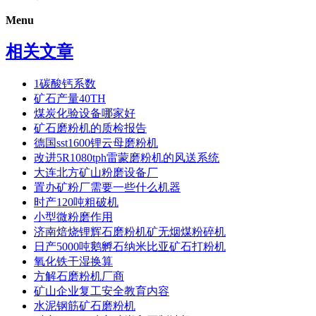
Menu
相关文章
1碳酸钙系数
矿石产量40TH
煤炭化验设备哪家好
矿石磨粉机的质检报告
德国sst1600锂云母磨粉机
改进5R1080tph雷蒙磨粉机的风送系统
大连北方矿山粉磨设备厂
置办矿粉厂需要一些什么机器
时产120吨粗破机
小型微粉磨作用
济南焙烧锂辉石磨粉机矿无烟煤粉碎机
日产5000吨鹅孵石纳米比亚矿石打粉机
氧化铁干湿换算
方解石磨粉机厂商
矿山企业复工安全教育内容
水泥钢筋矿石磨粉机