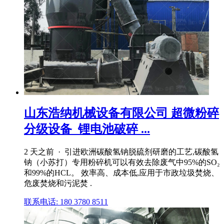
山东浩纳机械设备有限公司 超微粉碎
分级设备_锂电池破碎 ...
2 天之前 · 引进欧洲碳酸氢钠脱硫剂研磨的工艺,碳酸氢
钠（小苏打）专用粉碎机可以有效去除废气中95%的SO₂
和99%的HCL。 效率高、成本低,应用于市政垃圾焚烧、
危废焚烧和污泥焚 .
联系电话: 180 3780 8511