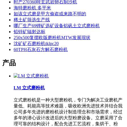
时产270360吨玄武岩卵石制沙机
海特磨粉机 多平米
如该立式磨是甲方偷盗或来路不明的
稀土矿筛选生产线
哪厂生产69锂矿选矿设备铝矾土立式磨粉机
铅锌矿辐射达标
250x500复摆欧版磨粉机MTW发展现状
沈矿矿石磨粉机tklpc20
60TPH石灰石方解石磨粉机
产品
LM 立式磨粉机
立式磨粉机是一种大型磨粉机，专门为解决工业磨机产
量低、耗能高等技术难题，吸收欧洲先进技术并结合我
公司多年先进的磨粉机设计制造理念和市场需求，经过
多年的潜心设计改进后的大型粉磨设备。立磨采用了合
理可靠的结构设计，配合先进工艺流程，集烘干、粉