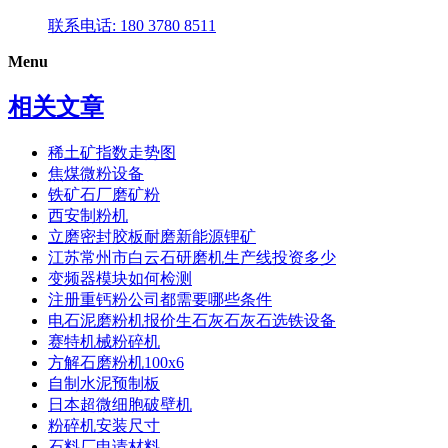
联系电话: 180 3780 8511
Menu
相关文章
稀土矿指数走势图
焦煤微粉设备
铁矿石厂磨矿粉
西安制粉机
立磨密封胶板耐磨新能源锂矿
江苏常州市白云石研磨机生产线投资多少
变频器模块如何检测
注册重钙粉公司都需要哪些条件
电石泥磨粉机报价生石灰石灰石选铁设备
赛特机械粉碎机
方解石磨粉机100x6
自制水泥预制板
日本超微细胞破壁机
粉碎机安装尺寸
石料厂申请材料